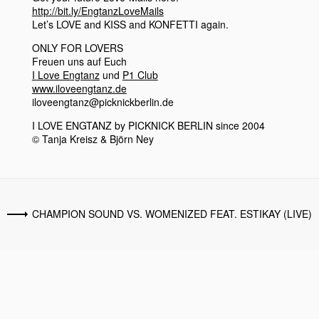
http://bit.ly/EngtanzLoveMails
Let’s LOVE and KISS and KONFETTI again.
ONLY FOR LOVERS
Freuen uns auf Euch
I Love Engtanz
und
P1 Club
www.iloveengtanz.de
iloveengtanz@picknickberlin.de
I LOVE ENGTANZ by PICKNICK BERLIN since 2004
© Tanja Kreisz & Björn Ney
CHAMPION SOUND VS. WOMENIZED FEAT. ESTIKAY (LIVE)