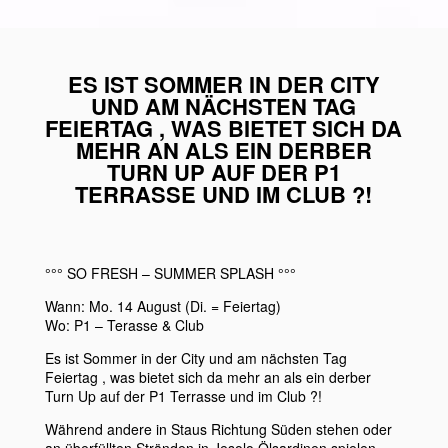
ES IST SOMMER IN DER CITY
UND AM NÄCHSTEN TAG
FEIERTAG , WAS BIETET SICH DA
MEHR AN ALS EIN DERBER
TURN UP AUF DER P1
TERRASSE UND IM CLUB ?!
°°° SO FRESH – SUMMER SPLASH °°°
Wann: Mo. 14 August (Di. = Feiertag)
Wo: P1 – Terasse & Club
Es ist Sommer in der City und am nächsten Tag
Feiertag , was bietet sich da mehr an als ein derber
Turn Up auf der P1 Terrasse und im Club ?!
Während andere in Staus Richtung Süden stehen oder
an überfüllten Stränden in Jesolo Ölsardinen spielen