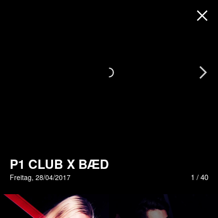
Next
P1 CLUB X BÆD
1
/
40
Freitag, 28/04/2017