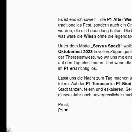
Es ist endlich soweit – die
P1 After Wi
traditionelles Fest, sondern auch ein 
werden, die ein Leben lang halten. Die
was wäre die
Wiesn
ohne die legendä
Unter dem Motto
„Servus Spezi!“
woll
Oktoberfest 2023
in vollen Zügen geni
der Theresienwiese, wo wir uns mit ei
auf den Tag einstimmen. Und wenn die 
im
P1
erst richtig los.
Lasst uns die Nacht zum Tag machen
feiern. Auf der
P1 Terrasse
im
P1 Stud
Stadt tanzen, feiern und eskalieren. Se
diesem Jahr noch unvergesslicher mac
Prost,
P1 ❤︎