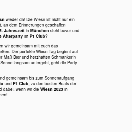
esn
wieder da! Die Wiesn ist nicht nur ein
Ort, an dem Erinnerungen geschaffen
5. Jahreszeit
in
München
steht bevor und
re
Afterparty
im
P1 Club
?
en wir gemeinsam mit euch das
eßen. Der perfekte Wiesn Tag beginnt auf
ner Maß Bier und herzhaften Schmankerln
Sonne langsam untergeht, geht die Party
 und gemeinsam bis zum Sonnenaufgang
io
und
P1 Club
, zu den besten Beats der
id dabei, wenn wir die
Wiesn 2023
in
hen!