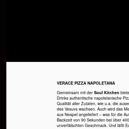
VERACE PIZZA NAPOLETANA
Gemeinsam mit der
Soul Kitchen
biet
Drinks authentische napoletanische Pizz
Qualität aller Zutaten, wie u.a. die a
des Vesuvs wachsen. Auch wird das Meh
aus Neapel angeliefert – was für die Aut
Backzeit von 90 Sekunden bei über 400 
unverfälschten Geschmack. Und läßt E