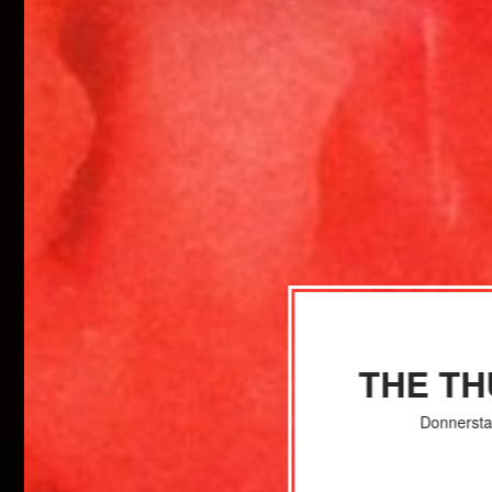
THE T
Donnersta